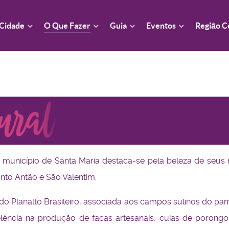
Regiāo C
Cidade
O Que Fazer
Guia
Eventos
município de Santa Maria destaca-se pela beleza de seus n
anto Antão e São Valentim.
as do Planalto Brasileiro, associada aos campos sulinos do 
ência na produção de facas artesanais, cuias de porongo, l