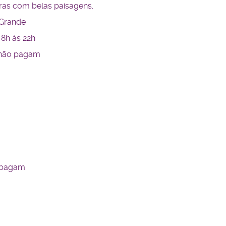
dras com belas paisagens.
 Grande
8h às 22h
s não pagam
o pagam