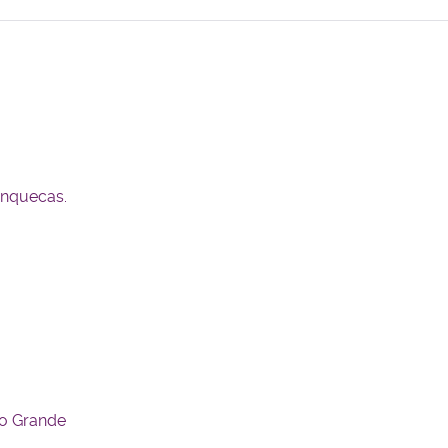
anquecas.
io Grande