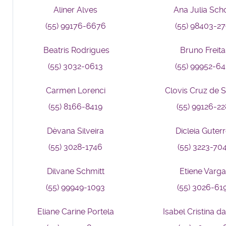
Aliner Alves
Ana Julia Sch
(55) 99176-6676
(55) 98403-2
Beatris Rodrigues
Bruno Freita
(55) 3032-0613
(55) 99952-6
Carmen Lorenci
Clovis Cruz de 
(55) 8166-8419
(55) 99126-22
Dèvana Silveira
Dicleia Guter
(55) 3028-1746
(55) 3223-70
Dilvane Schmitt
Etiene Varg
(55) 99949-1093
(55) 3026-61
Eliane Carine Portela
Isabel Cristina d