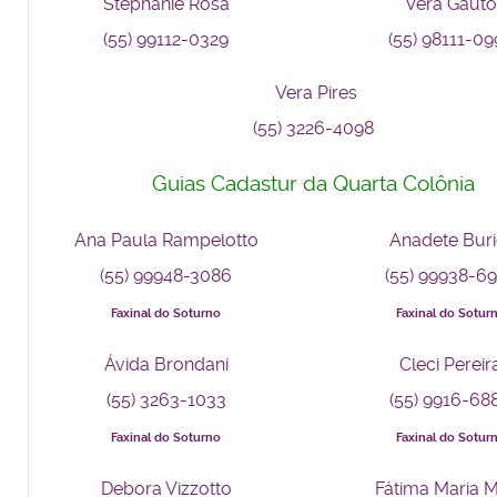
Stephanie Rosa
Vera Gauto
(55) 99112-0329
(55) 98111-09
Vera Pires
(55) 3226-4098
Guias Cadastur da Quarta Colônia
Ana Paula Rampelotto
Anadete Buri
(55) 99948-3086
(55) 99938-6
Faxinal do Soturno
Faxinal do Sotur
Ávida Brondani
Cleci Pereir
(55) 3263-1033
(55) 9916-68
Faxinal do Soturno
Faxinal do Sotur
Debora Vizzotto
Fátima Maria M