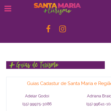
Guias Cadastur de Santa Maria e Regiã
Adelar Godoi
Adriana Brai
(55) 99975-3086
(55) 99641-1