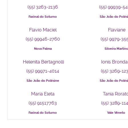
(55) 3263-2136
(55) 99939-5
Faxinal do Soturno
São João do Polês
Flavio Maciel
Flaviane
(55) 99946-2760
(55) 9979-35
Nova Palma
Silveira Martins
Helenita Bertagnolli
Ionis Bronda
(55) 99971-4014
(55) 3269-12
São João do Polêsine
São João do Polês
Maria Eleta
Tania Rorat
(55) 91517763
(55) 3289-11
Faxinal do Soturno
Vale Vêneto