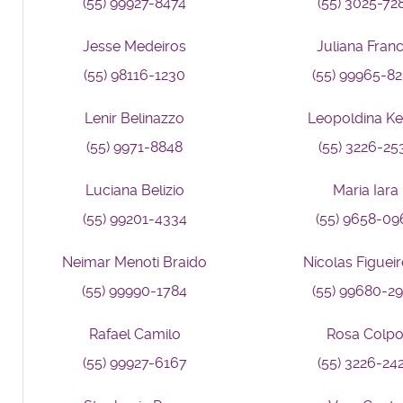
(55) 99927-8474
(55) 3025-72
Jesse Medeiros
Juliana Franc
(55) 98116-1230
(55) 99965-8
Lenir Belinazzo
Leopoldina Kel
(55) 9971-8848
(55) 3226-25
Luciana Belizio
Maria Iara
(55) 99201-4334
(55) 9658-09
Neimar Menoti Braido
Nícolas Figuei
(55) 99990-1784
(55) 99680-2
Rafael Camilo
Rosa Colp
(55) 99927-6167
(55) 3226-24